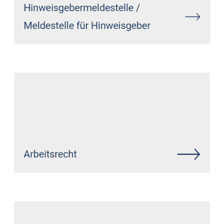
Siehe auch
Rechtsanwalt
Dormagen: ↗️GoldbergUllrich
Rechtsanwälte -
✓Datenschutzrecht, IT-Recht,
Markenrecht, Wirtschaftsrecht