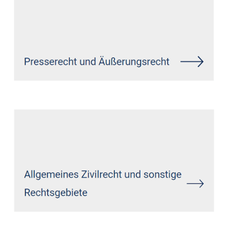
Siehe auch
Rechtsanwalt
Merzenich: ↗️GoldbergUllrich
Rechtsanwälte - ✓IT-Recht,
Datenschutzrecht, Markenrecht,
Wirtschaftsrecht