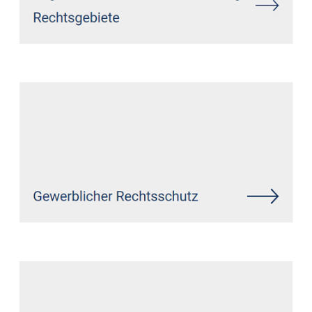
Siehe auch
Rechtsanwalt Welver:
↗️GoldbergUllrich Rechtsanwälte -
✓Datenschutzrecht, IT-Recht,
Markenrecht, Wirtschaftsrecht