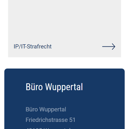
Siehe auch
Rechtsanwalt Höhr-
Grenzhausen: ↗️GoldbergUllrich
Rechtsanwälte -
✓Datenschutzrecht, IT-Recht,
Markenrecht, Wirtschaftsrecht