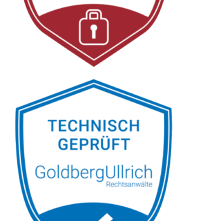
Linkenbach:
↗️GoldbergUllrich
Rechtsanwälte -
✓Datenschutzrecht,
Markenrecht, IT-Recht,
Wirtschaftsrecht