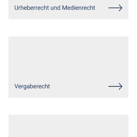
Siehe auch
Rechtsanwalt Kehrig:
↗️GoldbergUllrich Rechtsanwälte -
✓IT-Recht, Datenschutzrecht,
Markenrecht, Wirtschaftsrecht