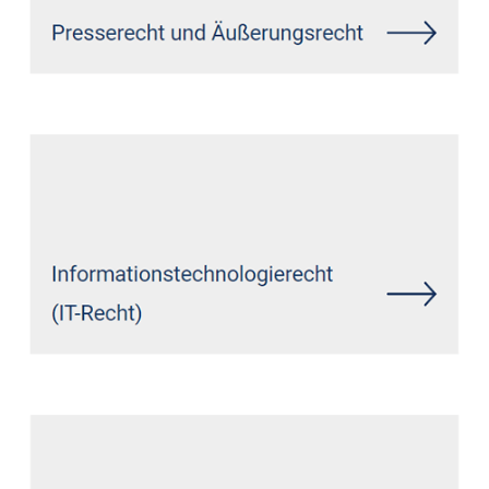
Siehe auch
Rechtsanwalt Bad
Berleburg: ↗️GoldbergUllrich
Rechtsanwälte - ✓Markenrecht,
Datenschutzrecht, IT-Recht,
Wirtschaftsrecht