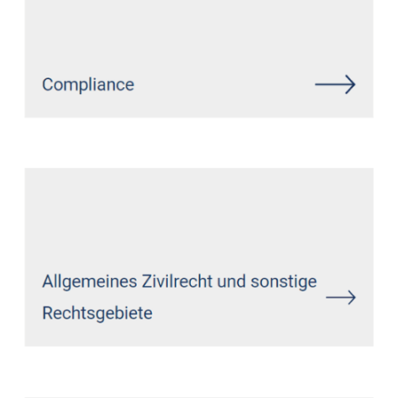
Siehe auch
Rechtsanwalt
Kroppach: ↗️GoldbergUllrich
Rechtsanwälte - ✓IT-Recht,
Markenrecht, Datenschutzrecht,
Wirtschaftsrecht