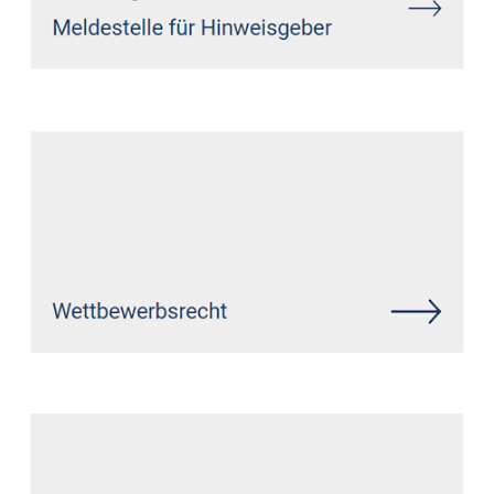
Siehe auch
Rechtsanwalt
Kundert: ↗️GoldbergUllrich
Rechtsanwälte - ✓Markenrecht,
Datenschutzrecht, IT-Recht,
Wirtschaftsrecht