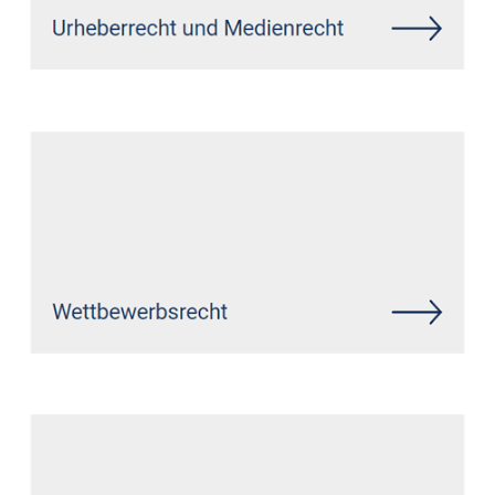
Siehe auch
Rechtsanwalt Werl:
↗️GoldbergUllrich Rechtsanwälte -
✓Markenrecht, IT-Recht,
Datenschutzrecht,
Wirtschaftsrecht