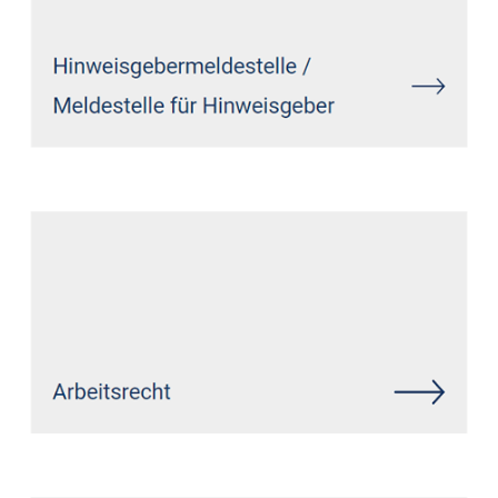
Siehe auch
Rechtsanwalt Neuss:
↗️GoldbergUllrich Rechtsanwälte -
✓IT-Recht, Markenrecht,
Datenschutzrecht,
Wirtschaftsrecht