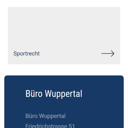
Siehe auch
Rechtsanwalt
Oberdreis: ↗️GoldbergUllrich
Rechtsanwälte - ✓Markenrecht,
Datenschutzrecht, IT-Recht,
Wirtschaftsrecht