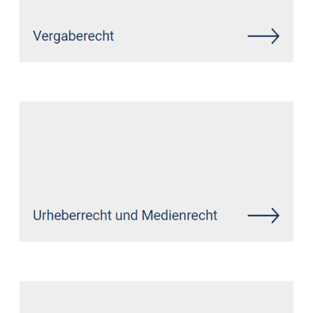
Siehe auch
Rechtsanwalt
Seelbach (Hamm):
↗️GoldbergUllrich Rechtsanwälte -
✓IT-Recht, Datenschutzrecht,
Markenrecht, Wirtschaftsrecht