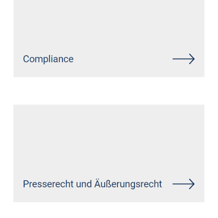
Siehe auch
Rechtsanwalt
Gelsenkirchen: ↗️GoldbergUllrich
Rechtsanwälte -
✓Datenschutzrecht, Markenrecht,