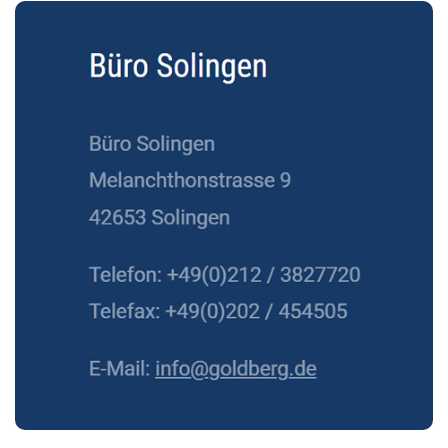
Siehe auch
Rechtsanwalt
Leichlingen: ↗️GoldbergUllrich
Rechtsanwälte - ✓IT-Recht,
Datenschutzrecht, Markenrecht,
Wirtschaftsrecht