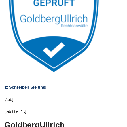
☎️ Schreiben Sie uns!
[/tab]
[tab title=“ „]
GoldbergUllrich