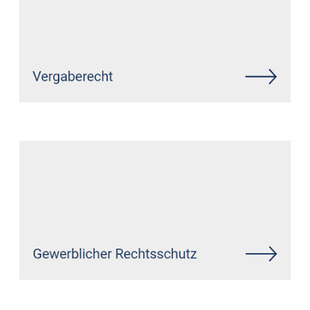
Siehe auch
Rechtsanwalt
Aldenhoven: ↗️GoldbergUllrich
Rechtsanwälte - ✓Markenrecht,
Datenschutzrecht, IT-Recht,
Wirtschaftsrecht