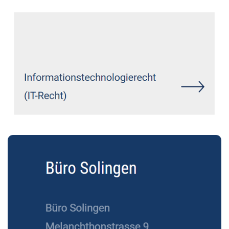
Siehe auch
Rechtsanwalt
Radevormwald: ↗️GoldbergUllrich
Rechtsanwälte - ✓Markenrecht,
Datenschutzrecht, IT-Recht,
Wirtschaftsrecht