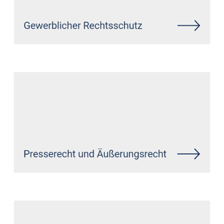
Siehe auch
Rechtsanwalt
Etzbach: ↗️GoldbergUllrich
Rechtsanwälte - ✓Markenrecht,
IT-Recht, Datenschutzrecht,
Wirtschaftsrecht