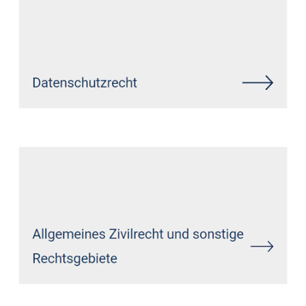
Siehe auch
Rechtsanwalt
Korschenbroich:
↗️GoldbergUllrich Rechtsanwälte -
✓Datenschutzrecht, Markenrecht,
IT-Recht, Wirtschaftsrecht