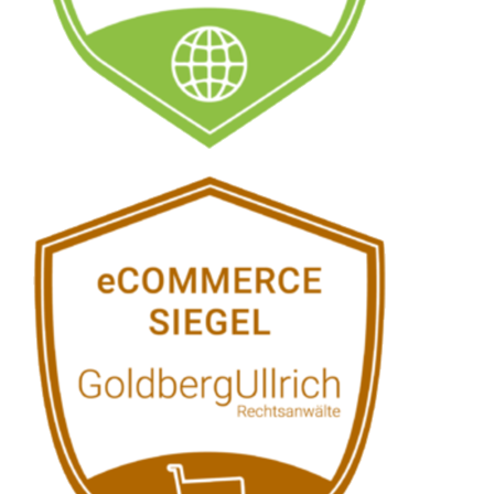
Kirchwald:
↗️GoldbergUllrich
Rechtsanwälte - ✓IT-
Recht, Datenschutzrecht,
Markenrecht,
Wirtschaftsrecht