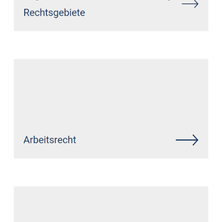
Siehe auch
Rechtsanwalt
Geilenkirchen: ↗️GoldbergUllrich
Rechtsanwälte - ✓Markenrecht,
IT-Recht, Datenschutzrecht,
Wirtschaftsrecht