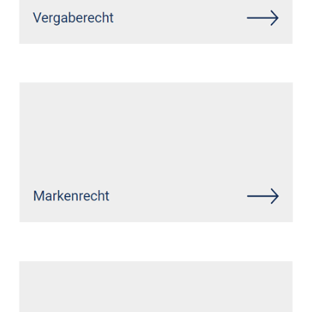
Siehe auch
Rechtsanwalt
Zehnhausen (Rennerod):
↗️GoldbergUllrich Rechtsanwälte -
✓IT-Recht, Markenrecht,
Datenschutzrecht,
Wirtschaftsrecht