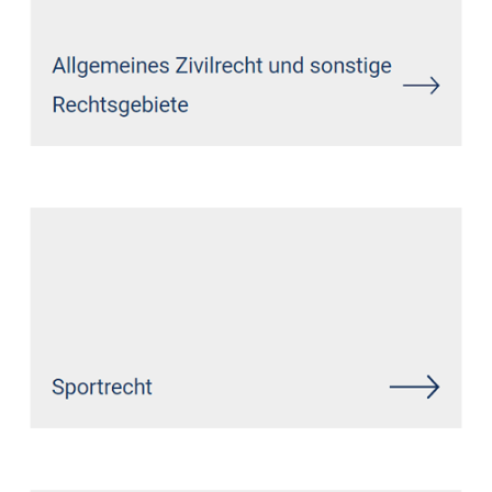
Siehe auch
Rechtsanwalt
Niederirsen: ↗️GoldbergUllrich
Rechtsanwälte - ✓IT-Recht,
Datenschutzrecht, Markenrecht,
Wirtschaftsrecht