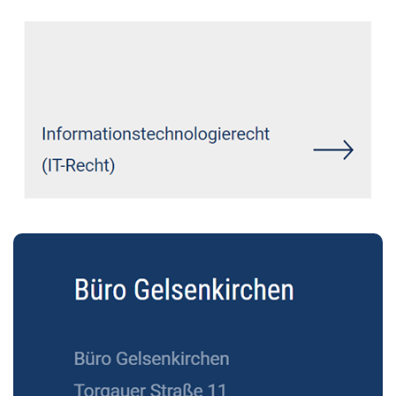
Siehe auch
Rechtsanwalt Rech:
↗️GoldbergUllrich Rechtsanwälte -
✓IT-Recht, Markenrecht,
Datenschutzrecht,
Wirtschaftsrecht