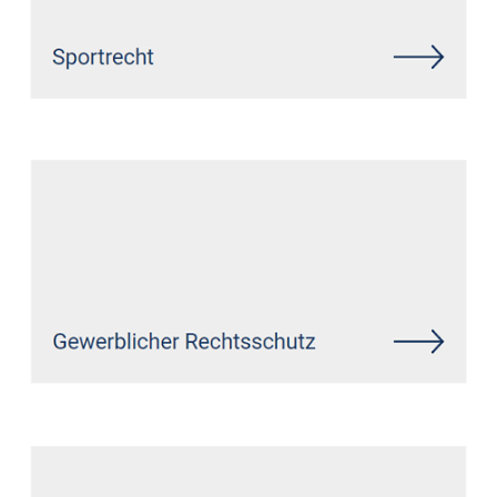
Siehe auch
Rechtsanwalt
Tönisvorst: ↗️GoldbergUllrich
Rechtsanwälte - ✓Markenrecht,
IT-Recht, Datenschutzrecht,
Wirtschaftsrecht