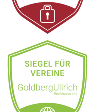
Ellenhausen:
↗️GoldbergUllrich
Rechtsanwälte -
✓Datenschutzrecht,
Markenrecht, IT-Recht,
Wirtschaftsrecht