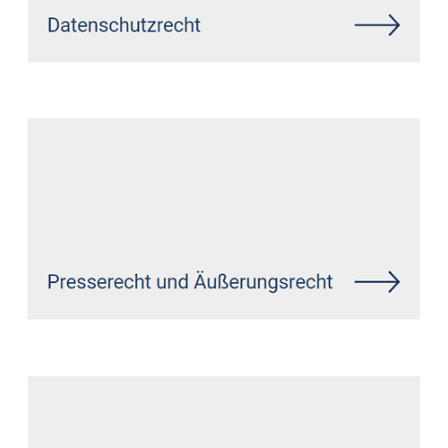
Siehe auch
Rechtsanwalt
Ewighausen: ↗️GoldbergUllrich
Rechtsanwälte - ✓IT-Recht,
Datenschutzrecht, Markenrecht,
Wirtschaftsrecht