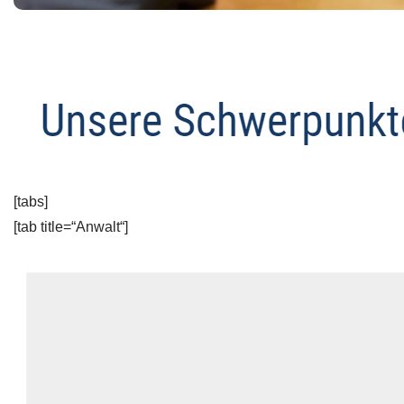
[tabs]
[tab title=“Anwalt“]