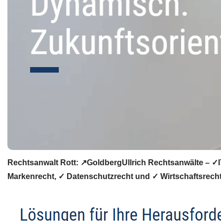
Rechtsanwalt Rott: ↗️GoldbergUllrich Rechtsanwälte – ✓I
Markenrecht, ✓ Datenschutzrecht und ✓ Wirtschaftsrecht g