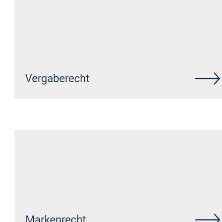
Siehe auch
Rechtsanwalt Kerpen
(Eifel): ↗️GoldbergUllrich
Rechtsanwälte - ✓IT-Recht,
Markenrecht, Datenschutzrecht,
Wirtschaftsrecht