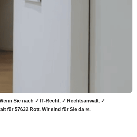
 Wenn Sie nach ✓ IT-Recht, ✓ Rechtsanwalt, ✓
 für 57632 Rott. Wir sind für Sie da ✉.