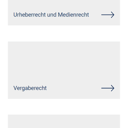
Siehe auch
Rechtsanwalt Kaarst:
↗️GoldbergUllrich Rechtsanwälte -
✓Datenschutzrecht, IT-Recht,
Markenrecht, Wirtschaftsrecht