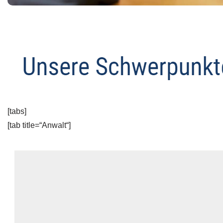
[tabs]
[tab title=“Anwalt“]