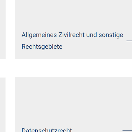
Siehe auch
Rechtsanwalt Kausen:
↗️GoldbergUllrich Rechtsanwälte - ✓IT-
Recht, Datenschutzrecht, Markenrecht,
Wirtschaftsrecht