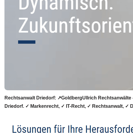
Rechtsanwalt Driedorf: ↗️GoldbergUllrich Rechtsanwälte –
Driedorf. ✓ Markenrecht, ✓ IT-Recht, ✓ Rechtsanwalt, ✓ Da