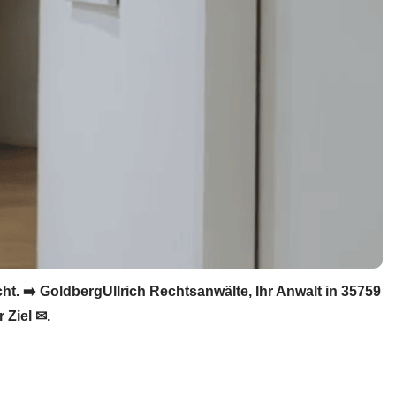
t. ➡️ GoldbergUllrich Rechtsanwälte, Ihr Anwalt in 35759
 Ziel ✉.