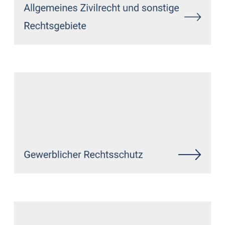
Siehe auch
Rechtsanwalt
Bölsberg: ↗️GoldbergUllrich
Rechtsanwälte -
✓Datenschutzrecht, IT-Recht,
Markenrecht, Wirtschaftsrecht