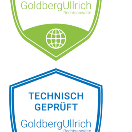
Siehe auch
Rechtsanwalt
Ölsen: ↗️GoldbergUllrich
Rechtsanwälte -
✓Datenschutzrecht,
Markenrecht, IT-Recht,
Wirtschaftsrecht