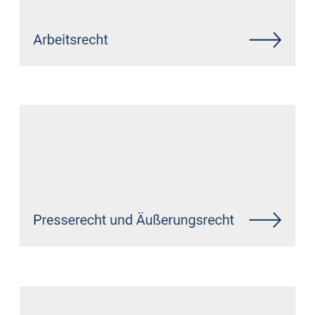
Siehe auch
Rechtsanwalt
Sassen: ↗️GoldbergUllrich
Rechtsanwälte -
✓Datenschutzrecht, Markenrecht,
IT-Recht, Wirtschaftsrecht