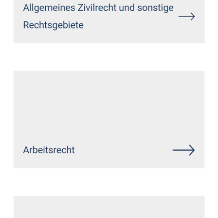
Siehe auch
Rechtsanwalt Hof:
↗️GoldbergUllrich Rechtsanwälte -
✓Datenschutzrecht, Markenrecht,
IT-Recht, Wirtschaftsrecht