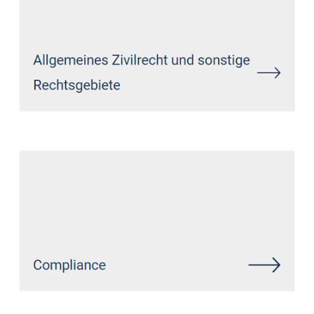
Siehe auch
Rechtsanwalt
Atzelgift: ↗️GoldbergUllrich
Rechtsanwälte - ✓Markenrecht,
IT-Recht, Datenschutzrecht,
Wirtschaftsrecht