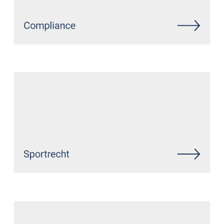
Siehe auch
Rechtsanwalt
Billerbeck: ↗️GoldbergUllrich
Rechtsanwälte -
✓Datenschutzrecht, Markenrecht,
IT-Recht, Wirtschaftsrecht