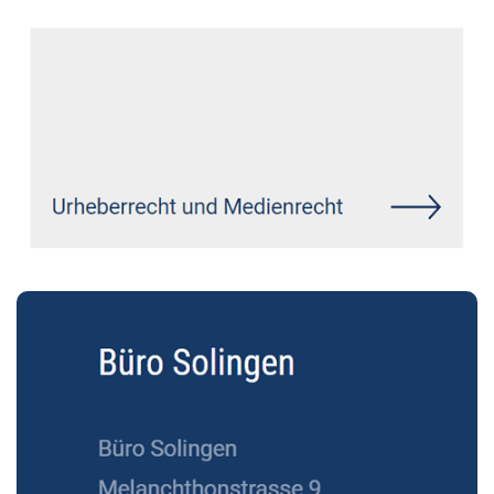
Siehe auch
Rechtsanwalt Urmitz:
↗️GoldbergUllrich Rechtsanwälte -
✓Datenschutzrecht, IT-Recht,
Markenrecht, Wirtschaftsrecht