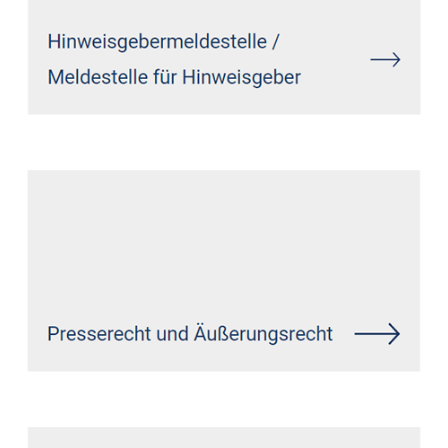
Siehe auch
Rechtsanwalt
Mettmann: ↗️GoldbergUllrich
Rechtsanwälte - ✓IT-Recht,
Markenrecht, Datenschutzrecht,
Wirtschaftsrecht