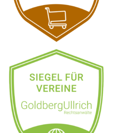
Siehe auch
Rechtsanwalt
Freilingen:
↗️GoldbergUllrich