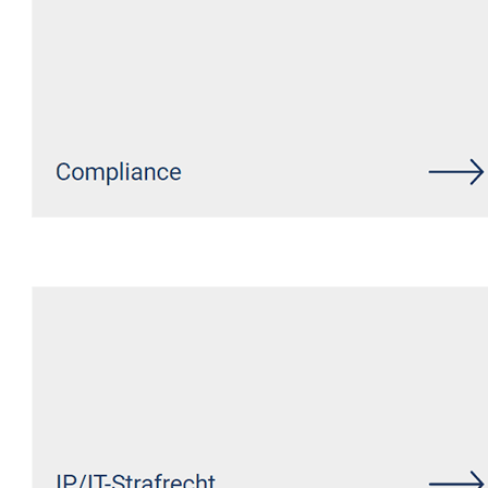
Siehe auch
Rechtsanwalt
Schermbeck: ↗️GoldbergUllrich
Rechtsanwälte - ✓Markenrecht,
Datenschutzrecht, IT-Recht,
Wirtschaftsrecht