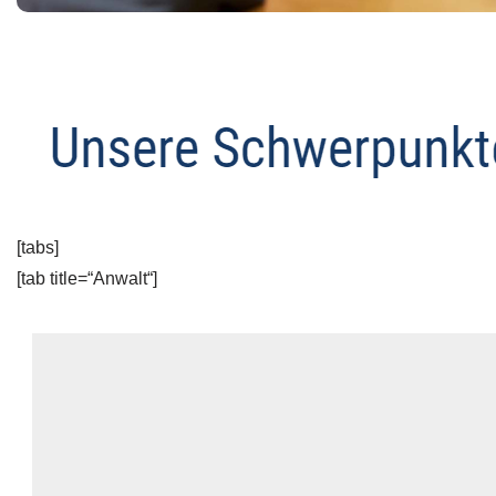
[tabs]
[tab title=“Anwalt“]