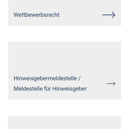
Siehe auch
Rechtsanwalt Hahn
(See): ↗️GoldbergUllrich
Rechtsanwälte -
✓Datenschutzrecht, Markenrecht,
IT-Recht, Wirtschaftsrecht