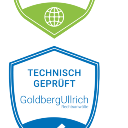
Siehe auch
Rechtsanwalt
Sörth: ↗️GoldbergUllrich
Rechtsanwälte - ✓IT-
Recht, Markenrecht,
Datenschutzrecht,
Wirtschaftsrecht