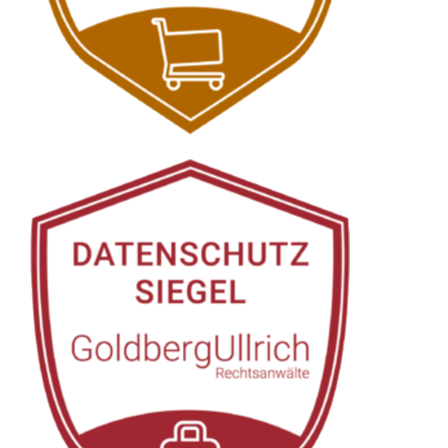
Senscheid:
↗️GoldbergUllrich
Rechtsanwälte -
✓Datenschutzrecht, IT-
Recht, Markenrecht,
Wirtschaftsrecht