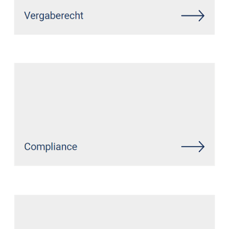
Siehe auch
Rechtsanwalt
Oberirsen: ↗️GoldbergUllrich
Rechtsanwälte - ✓IT-Recht,
Datenschutzrecht, Markenrecht,
Wirtschaftsrecht