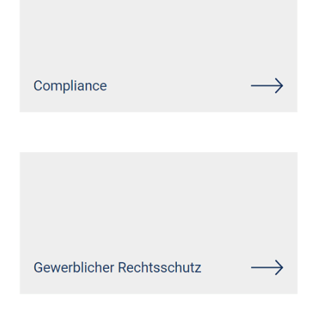
Siehe auch
Rechtsanwalt Baar:
↗️GoldbergUllrich Rechtsanwälte -
✓Markenrecht, IT-Recht,
Datenschutzrecht,