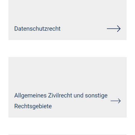
Siehe auch
Rechtsanwalt
Dernbach (Westerwald):
↗️GoldbergUllrich Rechtsanwälte -
✓Datenschutzrecht, Markenrecht,
IT-Recht, Wirtschaftsrecht