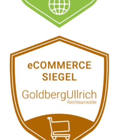
Siehe auch
Rechtsanwalt
Ascheberg:
↗️GoldbergUllrich
Rechtsanwälte - ✓IT-