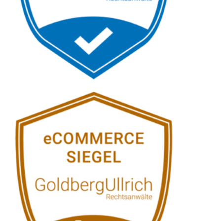
Siehe auch
Rechtsanwalt
Salz: ↗️GoldbergUllrich
Rechtsanwälte -
✓Datenschutzrecht,
Markenrecht, IT-Recht,
Wirtschaftsrecht