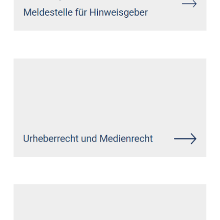
Siehe auch
Rechtsanwalt
Netphen: ↗️GoldbergUllrich
Rechtsanwälte - ✓Markenrecht,
Datenschutzrecht, IT-Recht,
Wirtschaftsrecht