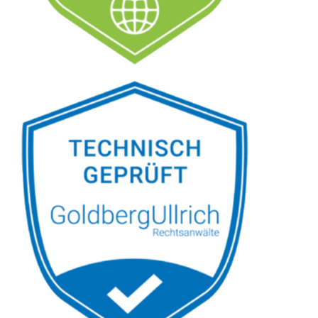
Siehe auch
Rechtsanwalt
Breitscheid:
↗️GoldbergUllrich
Rechtsanwälte -
✓Datenschutzrecht,
Markenrecht, IT-Recht,