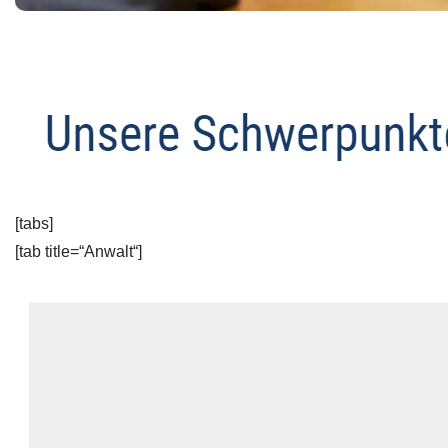
[tabs]
[tab title=“Anwalt“]