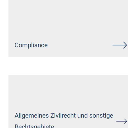
Siehe auch
Rechtsanwalt Nachrodt-
Wiblingwerde: ↗️GoldbergUllrich
Rechtsanwälte - ✓Markenrecht, IT-
Recht, Datenschutzrecht,
Wirtschaftsrecht