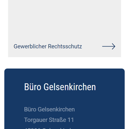
Siehe auch
Rechtsanwalt
Neuwied: ↗️GoldbergUllrich
Rechtsanwälte - ✓Markenrecht,
Datenschutzrecht, IT-Recht,
Wirtschaftsrecht