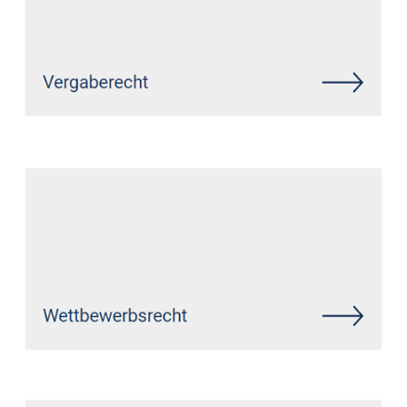
Siehe auch
Rechtsanwalt
Bottrop: ↗️GoldbergUllrich
Rechtsanwälte - ✓Markenrecht,
Datenschutzrecht, IT-Recht,
Wirtschaftsrecht