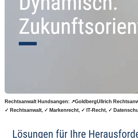
Rechtsanwalt Hundsangen: ↗️GoldbergUllrich Rechtsanwält
✓ Rechtsanwalt, ✓ Markenrecht, ✓ IT-Recht, ✓ Datenschut