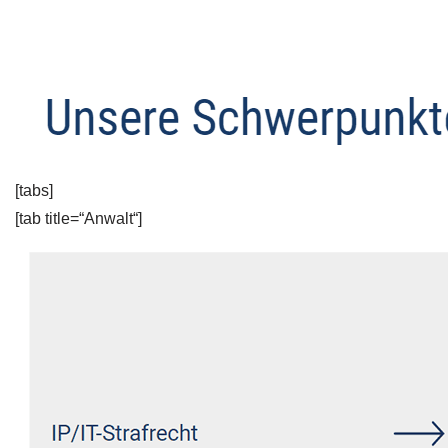
[tabs]
[tab title=“Anwalt“]