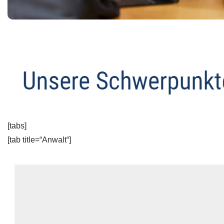
[tabs]
[tab title=“Anwalt“]