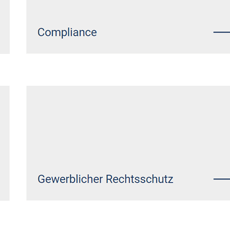
Siehe auch
Rechtsanwalt Witten:
↗️GoldbergUllrich Rechtsanwälte -
✓Markenrecht, IT-Recht,
Datenschutzrecht, Wirtschaftsrecht