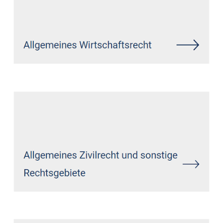
Siehe auch
Rechtsanwalt
Hümmel: ↗️GoldbergUllrich
Rechtsanwälte -
✓Datenschutzrecht, Markenrecht,
IT-Recht, Wirtschaftsrecht