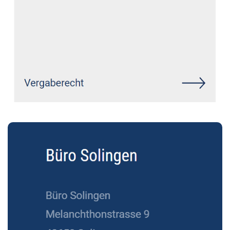
Siehe auch
Rechtsanwalt Maroth:
↗️GoldbergUllrich Rechtsanwälte -
✓Datenschutzrecht, Markenrecht,
IT-Recht, Wirtschaftsrecht