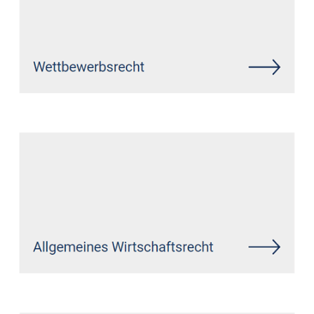
Siehe auch
Rechtsanwalt Brenk:
↗️GoldbergUllrich Rechtsanwälte -
✓IT-Recht, Markenrecht,
Datenschutzrecht,
Wirtschaftsrecht