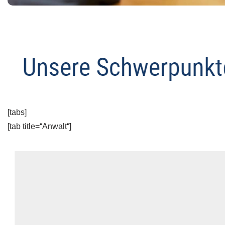
[tabs]
[tab title=“Anwalt“]