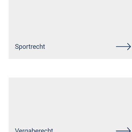
Siehe auch
Rechtsanwalt
Schalkenbach: ↗️GoldbergUllrich
Rechtsanwälte - ✓Markenrecht,
Datenschutzrecht, IT-Recht,
Wirtschaftsrecht