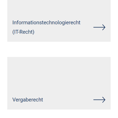
Siehe auch
Rechtsanwalt
Obererbach (Westerwald):
↗️GoldbergUllrich Rechtsanwälte -
✓IT-Recht, Datenschutzrecht,
Markenrecht, Wirtschaftsrecht