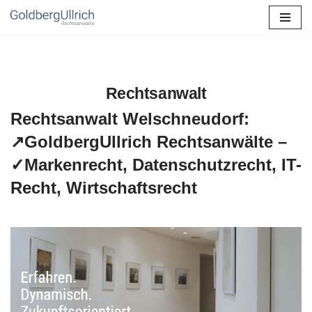
Zum
Inhalt
springen
Rechtsanwalt
Rechtsanwalt Welschneudorf:
↗️GoldbergUllrich Rechtsanwälte –
✓Markenrecht, Datenschutzrecht, IT-
Recht, Wirtschaftsrecht